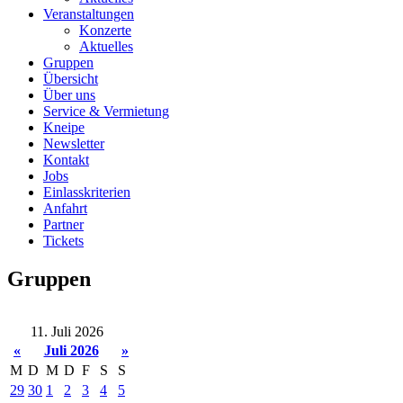
Veranstaltungen
Konzerte
Aktuelles
Gruppen
Übersicht
Über uns
Service & Vermietung
Kneipe
Newsletter
Kontakt
Jobs
Einlasskriterien
Anfahrt
Partner
Tickets
Gruppen
11. Juli 2026
«
Juli 2026
»
M
D
M
D
F
S
S
29
30
1
2
3
4
5