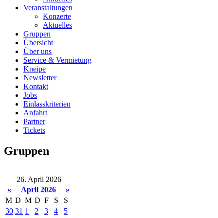
Veranstaltungen
Konzerte
Aktuelles
Gruppen
Übersicht
Über uns
Service & Vermietung
Kneipe
Newsletter
Kontakt
Jobs
Einlasskriterien
Anfahrt
Partner
Tickets
Gruppen
26. April 2026
«
April 2026
»
M
D
M
D
F
S
S
30
31
1
2
3
4
5