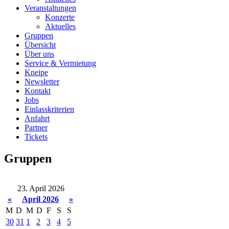
Veranstaltungen
Konzerte
Aktuelles
Gruppen
Übersicht
Über uns
Service & Vermietung
Kneipe
Newsletter
Kontakt
Jobs
Einlasskriterien
Anfahrt
Partner
Tickets
Gruppen
23. April 2026
«
April 2026
»
M
D
M
D
F
S
S
30
31
1
2
3
4
5