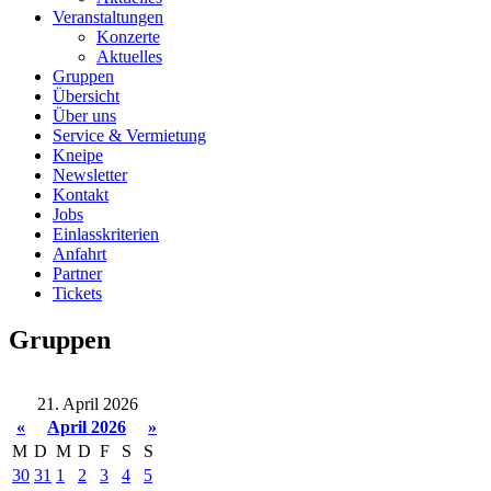
Veranstaltungen
Konzerte
Aktuelles
Gruppen
Übersicht
Über uns
Service & Vermietung
Kneipe
Newsletter
Kontakt
Jobs
Einlasskriterien
Anfahrt
Partner
Tickets
Gruppen
21. April 2026
«
April 2026
»
M
D
M
D
F
S
S
30
31
1
2
3
4
5