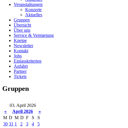
Veranstaltungen
Konzerte
Aktuelles
Gruppen
Übersicht
Über uns
Service & Vermietung
Kneipe
Newsletter
Kontakt
Jobs
Einlasskriterien
Anfahrt
Partner
Tickets
Gruppen
03. April 2026
«
April 2026
»
M
D
M
D
F
S
S
30
31
1
2
3
4
5