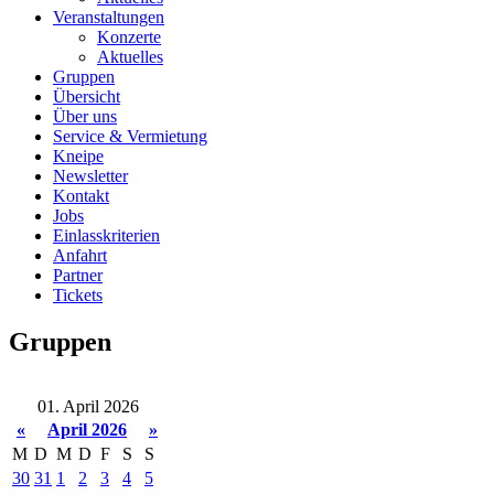
Veranstaltungen
Konzerte
Aktuelles
Gruppen
Übersicht
Über uns
Service & Vermietung
Kneipe
Newsletter
Kontakt
Jobs
Einlasskriterien
Anfahrt
Partner
Tickets
Gruppen
01. April 2026
«
April 2026
»
M
D
M
D
F
S
S
30
31
1
2
3
4
5