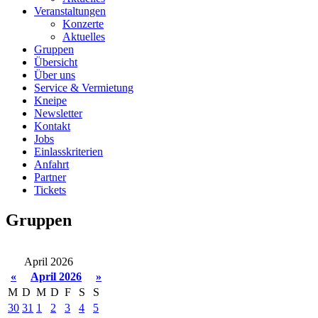
Veranstaltungen
Konzerte
Aktuelles
Gruppen
Übersicht
Über uns
Service & Vermietung
Kneipe
Newsletter
Kontakt
Jobs
Einlasskriterien
Anfahrt
Partner
Tickets
Gruppen
April 2026
«
April 2026
»
M
D
M
D
F
S
S
30
31
1
2
3
4
5