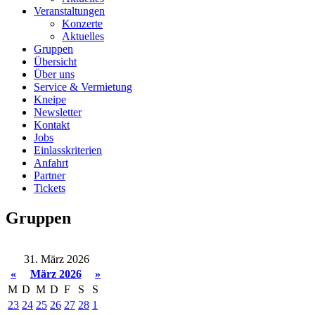
Veranstaltungen
Konzerte
Aktuelles
Gruppen
Übersicht
Über uns
Service & Vermietung
Kneipe
Newsletter
Kontakt
Jobs
Einlasskriterien
Anfahrt
Partner
Tickets
Gruppen
31. März 2026
«
März 2026
»
M
D
M
D
F
S
S
23
24
25
26
27
28
1