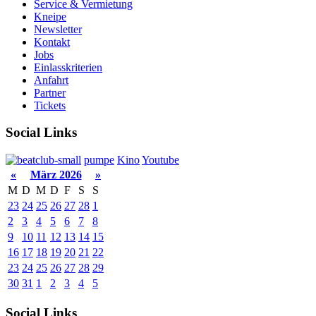
Service & Vermietung
Kneipe
Newsletter
Kontakt
Jobs
Einlasskriterien
Anfahrt
Partner
Tickets
Social Links
pumpe
Kino
Youtube
«
März 2026
»
M
D
M
D
F
S
S
23
24
25
26
27
28
1
2
3
4
5
6
7
8
9
10
11
12
13
14
15
16
17
18
19
20
21
22
23
24
25
26
27
28
29
30
31
1
2
3
4
5
Social Links