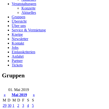
Veranstaltungen
Konzerte
Aktuelles
Gruppen
Übersicht
Über uns
Service & Vermietung
Kneipe
Newsletter
Kontakt
Jobs
Einlasskriterien
Anfahrt
Partner
Tickets
Gruppen
01. Mai 2019
«
Mai 2019
»
M
D
M
D
F
S
S
29
30
1
2
3
4
5