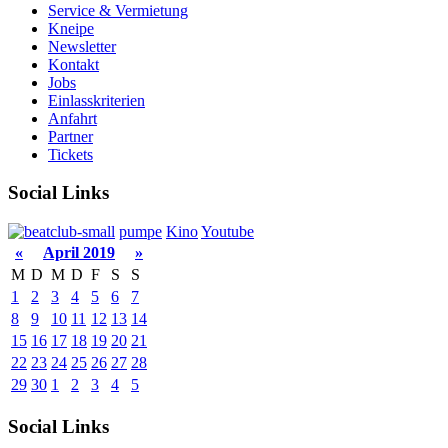
Service & Vermietung
Kneipe
Newsletter
Kontakt
Jobs
Einlasskriterien
Anfahrt
Partner
Tickets
Social Links
pumpe
Kino
Youtube
«
April 2019
»
M
D
M
D
F
S
S
1
2
3
4
5
6
7
8
9
10
11
12
13
14
15
16
17
18
19
20
21
22
23
24
25
26
27
28
29
30
1
2
3
4
5
Social Links