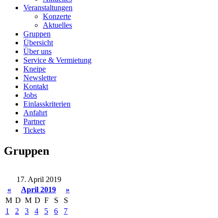
Veranstaltungen
Konzerte
Aktuelles
Gruppen
Übersicht
Über uns
Service & Vermietung
Kneipe
Newsletter
Kontakt
Jobs
Einlasskriterien
Anfahrt
Partner
Tickets
Gruppen
17. April 2019
«
April 2019
»
M
D
M
D
F
S
S
1
2
3
4
5
6
7