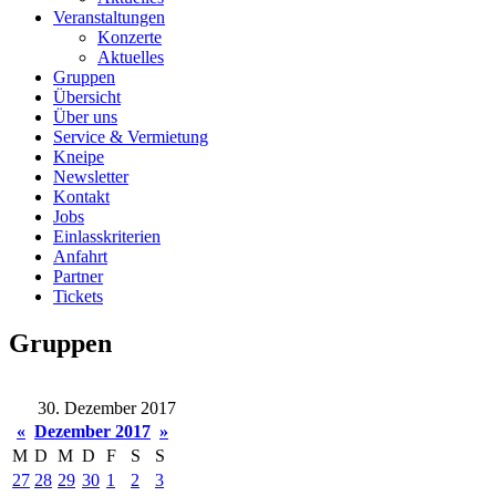
Veranstaltungen
Konzerte
Aktuelles
Gruppen
Übersicht
Über uns
Service & Vermietung
Kneipe
Newsletter
Kontakt
Jobs
Einlasskriterien
Anfahrt
Partner
Tickets
Gruppen
30. Dezember 2017
«
Dezember 2017
»
M
D
M
D
F
S
S
27
28
29
30
1
2
3