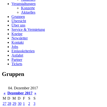
Veranstaltungen
Konzerte
Aktuelles
Gruppen
Übersicht
Über uns
Service & Vermietung
Kneipe
Newsletter
Kontakt
Jobs
Einlasskriterien
Anfahrt
Partner
Tickets
Gruppen
04. Dezember 2017
«
Dezember 2017
»
M
D
M
D
F
S
S
27
28
29
30
1
2
3