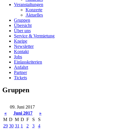
Veranstaltungen
Konzerte
Aktuelles
Gruppen
Übersicht
Über uns
Service & Vermietung
Kneipe
Newsletter
Kontakt
Jobs
Einlasskriterien
Anfahrt
Partner
Tickets
Gruppen
09. Juni 2017
«
Juni 2017
»
M
D
M
D
F
S
S
29
30
31
1
2
3
4