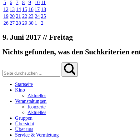
5
6
7
8
9
10
11
12
13
14
15
16
17
18
19
20
21
22
23
24
25
26
27
28
29
30
1
2
9. Juni 2017 // Freitag
Nichts gefunden, was den Suchkriterien ent
Startseite
Kino
Aktuelles
Veranstaltungen
Konzerte
Aktuelles
Gruppen
Übersicht
Über uns
Service & Vermietung