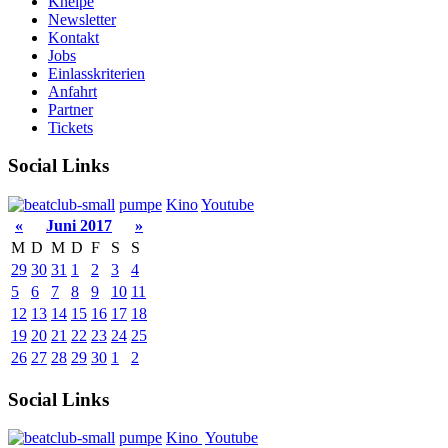
Kneipe
Newsletter
Kontakt
Jobs
Einlasskriterien
Anfahrt
Partner
Tickets
Social Links
pumpe
Kino
Youtube
«
Juni 2017
»
M
D
M
D
F
S
S
29
30
31
1
2
3
4
5
6
7
8
9
10
11
12
13
14
15
16
17
18
19
20
21
22
23
24
25
26
27
28
29
30
1
2
Social Links
pumpe
Kino
Youtube