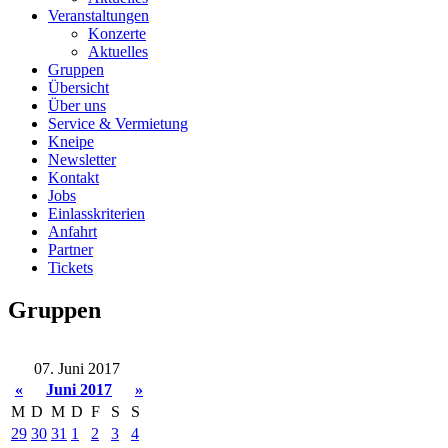
Veranstaltungen
Konzerte
Aktuelles
Gruppen
Übersicht
Über uns
Service & Vermietung
Kneipe
Newsletter
Kontakt
Jobs
Einlasskriterien
Anfahrt
Partner
Tickets
Gruppen
07. Juni 2017
«
Juni 2017
»
M
D
M
D
F
S
S
29
30
31
1
2
3
4